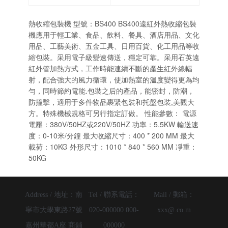
熱收縮包裝機 型號：BS400 BS400遠紅外熱收縮包裝
機應用于輕工業、食品、飲料、餐具、酒店用品、文化
用品、工藝美術、五金工具、日用百貨、化工用品等收
縮包裝。采用電子級變速傳送，穩定可靠。采用石英遠
紅外管加熱方式，工作時能連續不斷的產生紅外線輻
射，配合強大的風力循環，使加熱室的溫度變得更為均
勻，同時節約電能.包裝之后的產品，能密封，防潮，
防撞擊，適用于多件物品裹緊包裝和托盤包裝,美觀大
方。特殊機械規格可另行指定訂做。 性能參數： 電源
電壓：380V/50HZ或220V/50HZ 功率：5.5KW 輸送速
度：0-10米/分鐘 最大收縮尺寸：400 * 200 MM 最大
載荷：10KG 外形尺寸：1010 * 840 * 560 MM 凈重：
50KG
Address / 地址：
南
Tel / 聯系電話：
Mail / 郵箱：
寧市大學東路27號
020-000000 000-
xxx@.co.m
嘉州華都A座 商鋪
000000