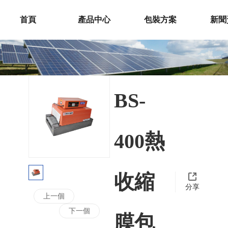
首頁
產品中心
包裝方案
新聞
BS-
400熱
收縮
分享
上一個
下一個
膜包